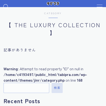
CATEGORY
MENU
【 THE LUXURY COLLECTION
デモプリセット記事 Part07
プライバシーポリシー
】
リッツカールトン
利用規約／特定商取引法に基づく表記
有料記事の決済完了ページ
記事がありません
運営者情報
Warning
: Attempt to read property "ID" on null in
/home/c4193497/public_html/tabipra.com/wp-
content/themes/jinr/category.php
on line
168
検索
Recent Posts