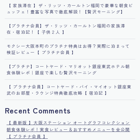
【 家族滞在 】ザ・リッツ・カールトン福岡で豪華な朝食ビ
ュッフェ！豊富な写真で徹底解説！【贅沢モーニング】
【プラチナ会員】ザ・リッツ・カールトン福岡の家族滞
在・宿泊記！【 子供２人 】
モクシー大阪本町のプラチナ特典はお得？実際に泊まって
検証レビュー【 プラチナ会員 】
【プラチナ】コートヤード・マリオット銀座東武ホテル朝
食体験レポ｜銀座で楽しむ贅沢モーニング
【 プラチナ会員】コートヤード・バイ・マイオット銀座東
武のお部屋・ラウンジ特典徹底攻略【 宿泊記 】
Recent Comments
【 最新版 】大阪ステーション オートグラフコレクション
朝食体験レポ！実食レビュー＆おすすめメニューを全公開
【 プラチナ会員 】