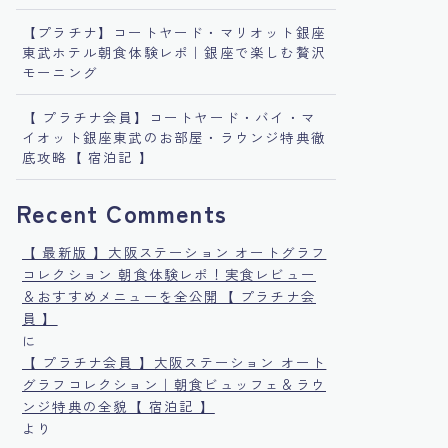
【プラチナ】コートヤード・マリオット銀座
東武ホテル朝食体験レポ｜銀座で楽しむ贅沢
モーニング
【 プラチナ会員】コートヤード・バイ・マ
イオット銀座東武のお部屋・ラウンジ特典徹
底攻略【 宿泊記 】
Recent Comments
【 最新版 】大阪ステーション オートグラフ
コレクション 朝食体験レポ！実食レビュー
＆おすすめメニューを全公開【 プラチナ会
員 】
に
【 プラチナ会員 】大阪ステーション オート
グラフコレクション｜朝食ビュッフェ＆ラウ
ンジ特典の全貌【 宿泊記 】
より