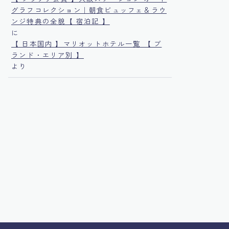
グラフコレクション｜朝食ビュッフェ＆ラウ
ンジ特典の全貌【 宿泊記 】
に
【 日本国内 】マリオットホテル一覧 【 ブ
ランド・エリア別 】
より