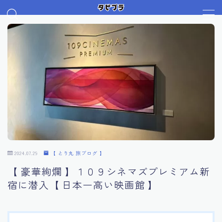
MENU
デモプリセット記事 Part07
プライバシーポリシー
リッツカールトン
利用規約／特定商取引法に基づく表記
有料記事の決済完了ページ
運営者情報
2024.07.29
【 とり丸 旅ブログ 】
【 豪華絢爛 】１０９シネマズプレミアム新
宿に潜入【 日本一高い映画館 】