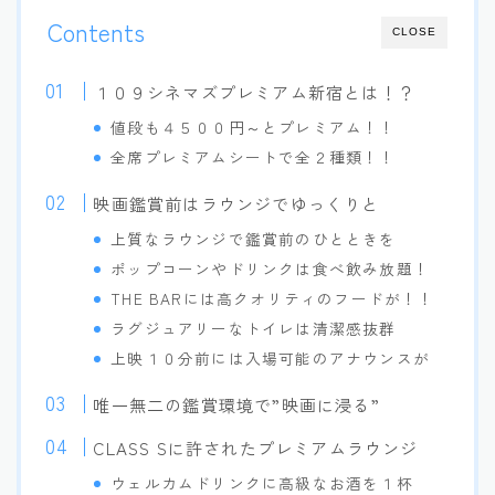
Contents
CLOSE
１０９シネマズプレミアム新宿とは！？
値段も４５００円～とプレミアム！！
全席プレミアムシートで全２種類！！
映画鑑賞前はラウンジでゆっくりと
上質なラウンジで鑑賞前のひとときを
ポップコーンやドリンクは食べ飲み放題！
THE BARには高クオリティのフードが！！
ラグジュアリーなトイレは清潔感抜群
上映１０分前には入場可能のアナウンスが
唯一無二の鑑賞環境で”映画に浸る”
CLASS Sに許されたプレミアムラウンジ
ウェルカムドリンクに高級なお酒を１杯