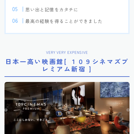
思い出と記憶をカタチに
最高の経験を得ることができました
VERY VERY EXPENSIVE
日本一高い映画館[ １０９シネマズプ
レミアム新宿 ]